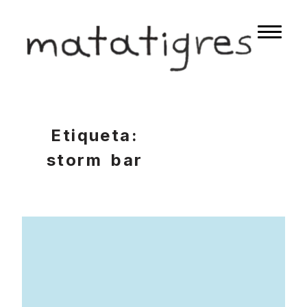
Skip
to
matatigres
Naviga
content
button
Etiqueta:
storm bar