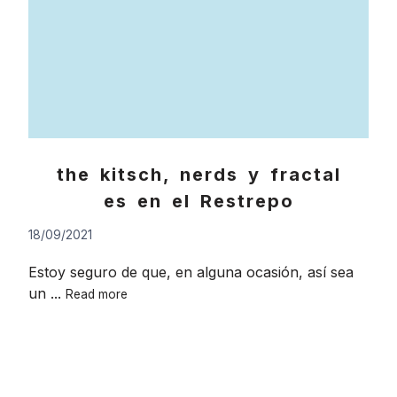
the kitsch, nerds y fractal
es en el Restrepo
18/09/2021
Estoy seguro de que, en alguna ocasión, así sea
the
un ...
Read more
kitsch,
nerds
y
fractales
en
Go
el