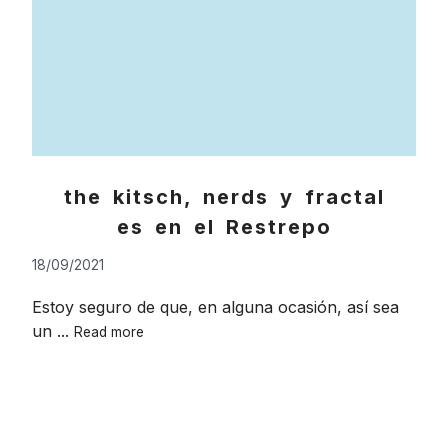
the kitsch, nerds y fractal
es en el Restrepo
18/09/2021
Estoy seguro de que, en alguna ocasión, así sea
the
un ...
Read more
kitsch,
nerds
y
fractales
en
Go
el