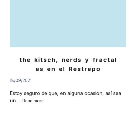
the kitsch, nerds y fractal
es en el Restrepo
18/09/2021
Estoy seguro de que, en alguna ocasión, así sea
the
un ...
Read more
kitsch,
nerds
y
fractales
en
Go
el