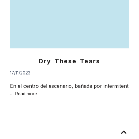
Dry These Tears
17/11/2023
En el centro del escenario, bañada por intermitent
Dry
...
Read more
These
Tears
Go
to
top