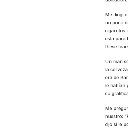
Me dirigí 
un poco de
cigarritos
esta parad
these tear
Un man se
la cerveza
era de Bar
le habían
su gratific
Me pregunt
nuestro: “
dijo si le