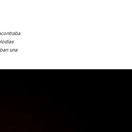
encontraba
elodías
aban una