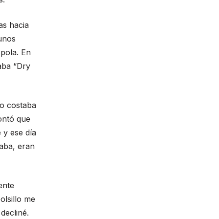
as hacia
 unos
pola. En
aba “Dry
o costaba
ontó que
 y ese día
aba, eran
ente
olsillo me
decliné.