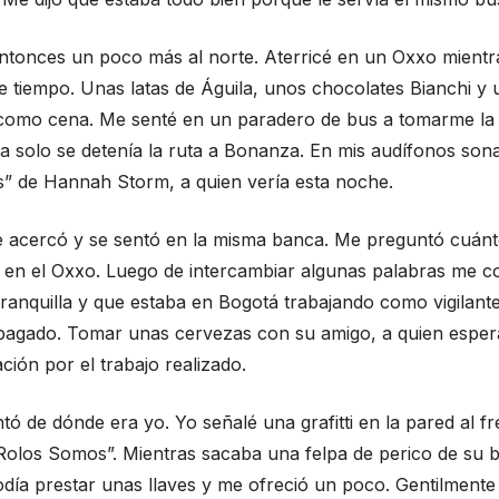
entonces un poco más al norte. Aterricé en un Oxxo mientr
 tiempo. Unas latas de Águila, unos chocolates Bianchi y
 como cena. Me senté en un paradero de bus a tomarme la 
a solo se detenía la ruta a Bonanza. En mis audífonos son
s” de Hannah Storm, a quien vería esta noche.
 acercó y se sentó en la misma banca. Me preguntó cuánt
 en el Oxxo. Luego de intercambiar algunas palabras me c
ranquilla y que estaba en Bogotá trabajando como vigilante
 pagado. Tomar unas cervezas con su amigo, a quien esper
ación por el trabajo realizado.
ó de dónde era yo. Yo señalé una grafitti en la pared al fr
Rolos Somos”. Mientras sacaba una felpa de perico de su b
 podía prestar unas llaves y me ofreció un poco. Gentilmente 