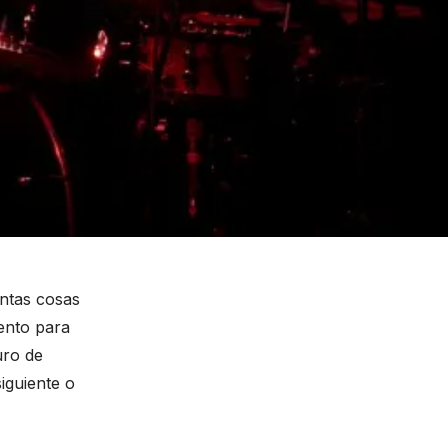
antas cosas
ento para
uro de
iguiente o