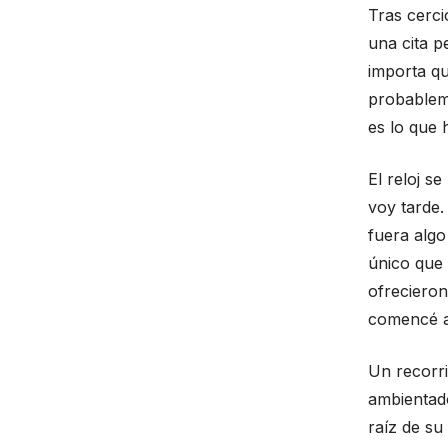
Tras cerci
una cita p
importa qu
probableme
es lo que 
El reloj s
voy tarde.
fuera algo
único que 
ofrecieron
comencé a
Un recorr
ambientad
raíz de su