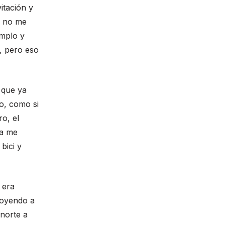
itación y
a no me
emplo y
, pero eso
 que ya
o, como si
ro, el
sa me
bici y
 era
 oyendo a
 norte a