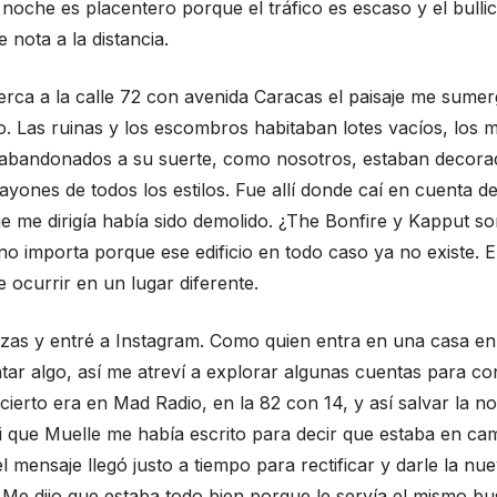
a noche es placentero porque el tráfico es escaso y el bullic
 nota a la distancia.
cerca a la calle 72 con avenida Caracas el paisaje me sumer
o. Las ruinas y los escombros habitaban lotes vacíos, los 
 abandonados a su suerte, como nosotros, estaban decor
rayones de todos los estilos. Fue allí donde caí en cuenta de
ue me dirigía había sido demolido. ¿The Bonfire y Kapput s
no importa porque ese edificio en todo caso ya no existe. E
e ocurrir en un lugar diferente.
zas y entré a Instagram. Como quien entra en una casa en
tar algo, así me atreví a explorar algunas cuentas para co
cierto era en Mad Radio, en la 82 con 14, y así salvar la n
 que Muelle me había escrito para decir que estaba en cam
el mensaje llegó justo a tiempo para rectificar y darle la nu
 Me dijo que estaba todo bien porque le servía el mismo bu