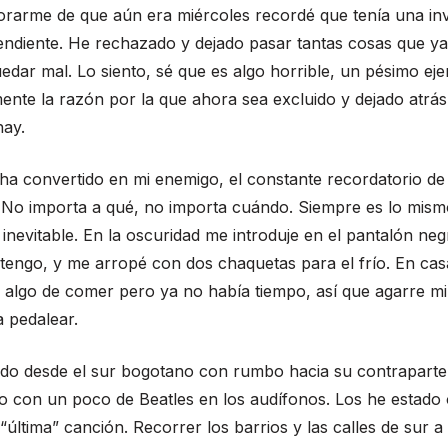
orarme de que aún era miércoles recordé que tenía una inv
endiente. He rechazado y dejado pasar tantas cosas que y
edar mal. Lo siento, sé que es algo horrible, un pésimo ej
nte la razón por la que ahora sea excluido y dejado atrás
hay.
e ha convertido en mi enemigo, el constante recordatorio de
 No importa a qué, no importa cuándo. Siempre es lo mism
 inevitable. En la oscuridad me introduje en el pantalón neg
tengo, y me arropé con dos chaquetas para el frío. En ca
 algo de comer pero ya no había tiempo, así que agarre mi 
 pedalear.
ido desde el sur bogotano con rumbo hacia su contraparte
o con un poco de Beatles en los audífonos. Los he estado
 “última” canción. Recorrer los barrios y las calles de sur a