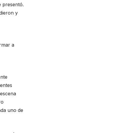
 presentó.
dieron y
.
rmar a
ente
tentes
n escena
ro
ada uno de