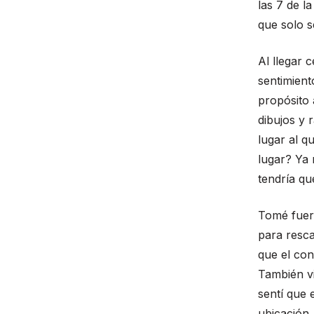
las 7 de l
que solo se
Al llegar 
sentimient
propósito
dibujos y 
lugar al q
lugar? Ya 
tendría qu
Tomé fuer
para resca
que el con
También vi
sentí que 
ubicación.