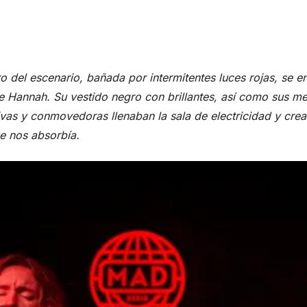
to
comment
section
ro del escenario, bañada por intermitentes luces rojas, se 
de Hannah. Su vestido negro con brillantes, así como sus m
ivas y conmovedoras llenaban la sala de electricidad y cre
e nos absorbía.