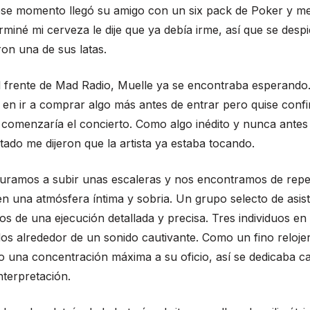
ese momento llegó su amigo con un six pack de Poker y me
miné mi cerveza le dije que ya debía irme, así que se despi
on una de sus latas.
al frente de Mad Radio, Muelle ya se encontraba esperando
n ir a comprar algo más antes de entrar pero quise confi
comenzaría el concierto. Como algo inédito y nunca antes
ado me dijeron que la artista ya estaba tocando.
uramos a subir unas escaleras y nos encontramos de rep
n una atmósfera íntima y sobria. Un grupo selecto de asis
gos de una ejecución detallada y precisa. Tres individuos e
s alrededor de un sonido cautivante. Como un fino reloje
 una concentración máxima a su oficio, así se dedicaba c
interpretación.